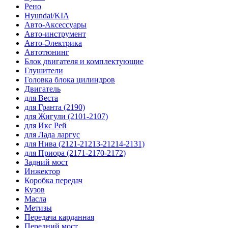
Рено
Hyundai/KIA
Авто-Аксессуары
Авто-инструмент
Авто-Электрика
Автотюнинг
Блок двигателя и комплектующие
Глушители
Головка блока цилиндров
Двигатель
для Веста
для Гранта (2190)
для Жигули (2101-2107)
для Икс Рей
для Лада ларгус
для Нива (2121-21213-21214-2131)
для Приора (2171-2170-2172)
Задний мост
Инжектор
Коробка передач
Кузов
Масла
Метизы
Передача карданная
Передний мост