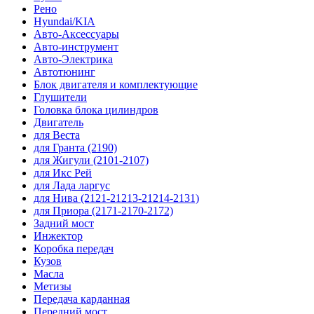
Рено
Hyundai/KIA
Авто-Аксессуары
Авто-инструмент
Авто-Электрика
Автотюнинг
Блок двигателя и комплектующие
Глушители
Головка блока цилиндров
Двигатель
для Веста
для Гранта (2190)
для Жигули (2101-2107)
для Икс Рей
для Лада ларгус
для Нива (2121-21213-21214-2131)
для Приора (2171-2170-2172)
Задний мост
Инжектор
Коробка передач
Кузов
Масла
Метизы
Передача карданная
Передний мост