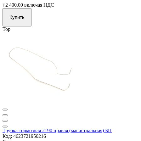
₸2 400.00
включая НДС
Купить
Top
Трубка тормозная 2190 правая (магистральная) БП
Код: 4623721950216