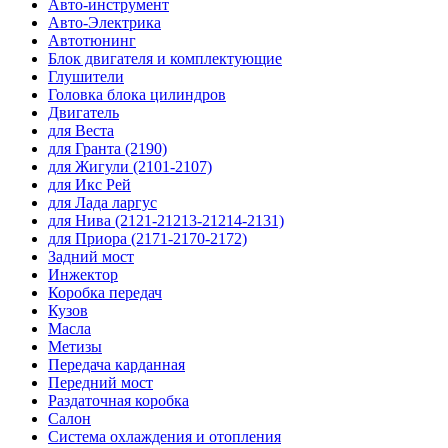
Авто-инструмент
Авто-Электрика
Автотюнинг
Блок двигателя и комплектующие
Глушители
Головка блока цилиндров
Двигатель
для Веста
для Гранта (2190)
для Жигули (2101-2107)
для Икс Рей
для Лада ларгус
для Нива (2121-21213-21214-2131)
для Приора (2171-2170-2172)
Задний мост
Инжектор
Коробка передач
Кузов
Масла
Метизы
Передача карданная
Передний мост
Раздаточная коробка
Салон
Система охлаждения и отопления