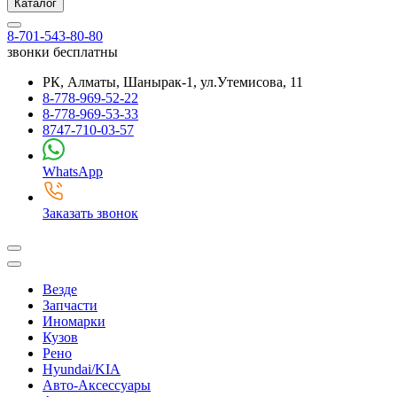
Каталог
8-701-543-80-80
звонки бесплатны
РК, Алматы, Шанырак-1, ул.Утемисова, 11
8-778-969-52-22
8-778-969-53-33
8747-710-03-57
WhatsApp
Заказать звонок
Везде
Запчасти
Иномарки
Кузов
Рено
Hyundai/KIA
Авто-Аксессуары