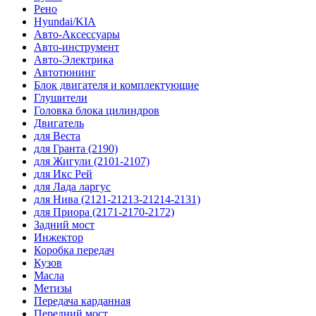
Рено
Hyundai/KIA
Авто-Аксессуары
Авто-инструмент
Авто-Электрика
Автотюнинг
Блок двигателя и комплектующие
Глушители
Головка блока цилиндров
Двигатель
для Веста
для Гранта (2190)
для Жигули (2101-2107)
для Икс Рей
для Лада ларгус
для Нива (2121-21213-21214-2131)
для Приора (2171-2170-2172)
Задний мост
Инжектор
Коробка передач
Кузов
Масла
Метизы
Передача карданная
Передний мост