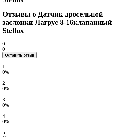
Отзывы о Датчик дросельной
заслонки Лагрус 8-16клапанный
Stellox
0
0
Оставить отзыв
1
0%
2
0%
3
0%
4
0%
5