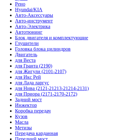
Рено
Hyundai/KIA
Авто-Аксессуары
Авто-инструмент
Авто-Электрика
Автотюнинг
Блок двигателя и комплектующие
Глушители
Головка блока цилиндров
Двигатель
для Веста
для Гранта (2190)
для Жигули (2101-2107)
для Икс Рей
для Лада ларгус
для Нива (2121-21213-21214-2131)
для Приора (2171-2170-2172)
Задний мост
Инжектор
Коробка передач
Кузов
Масла
Метизы
Передача карданная
Передний мост