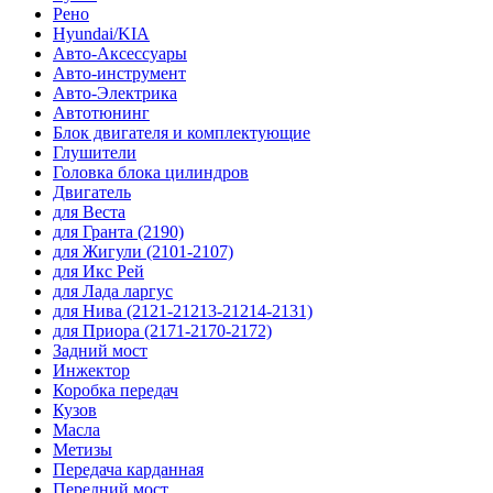
Рено
Hyundai/KIA
Авто-Аксессуары
Авто-инструмент
Авто-Электрика
Автотюнинг
Блок двигателя и комплектующие
Глушители
Головка блока цилиндров
Двигатель
для Веста
для Гранта (2190)
для Жигули (2101-2107)
для Икс Рей
для Лада ларгус
для Нива (2121-21213-21214-2131)
для Приора (2171-2170-2172)
Задний мост
Инжектор
Коробка передач
Кузов
Масла
Метизы
Передача карданная
Передний мост