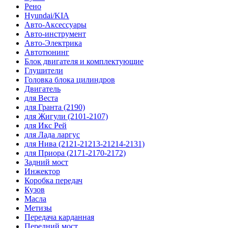
Рено
Hyundai/KIA
Авто-Аксессуары
Авто-инструмент
Авто-Электрика
Автотюнинг
Блок двигателя и комплектующие
Глушители
Головка блока цилиндров
Двигатель
для Веста
для Гранта (2190)
для Жигули (2101-2107)
для Икс Рей
для Лада ларгус
для Нива (2121-21213-21214-2131)
для Приора (2171-2170-2172)
Задний мост
Инжектор
Коробка передач
Кузов
Масла
Метизы
Передача карданная
Передний мост