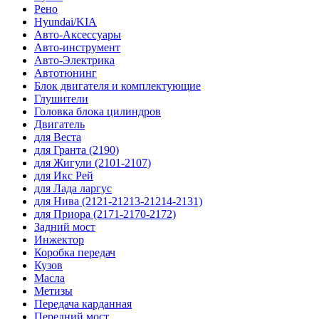
Рено
Hyundai/KIA
Авто-Аксессуары
Авто-инструмент
Авто-Электрика
Автотюнинг
Блок двигателя и комплектующие
Глушители
Головка блока цилиндров
Двигатель
для Веста
для Гранта (2190)
для Жигули (2101-2107)
для Икс Рей
для Лада ларгус
для Нива (2121-21213-21214-2131)
для Приора (2171-2170-2172)
Задний мост
Инжектор
Коробка передач
Кузов
Масла
Метизы
Передача карданная
Передний мост